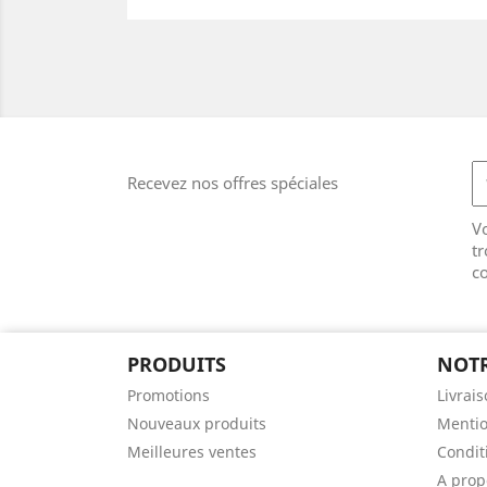
Recevez nos offres spéciales
V
tr
co
PRODUITS
NOTR
Promotions
Livrai
Nouveaux produits
Mentio
Meilleures ventes
Conditi
A prop