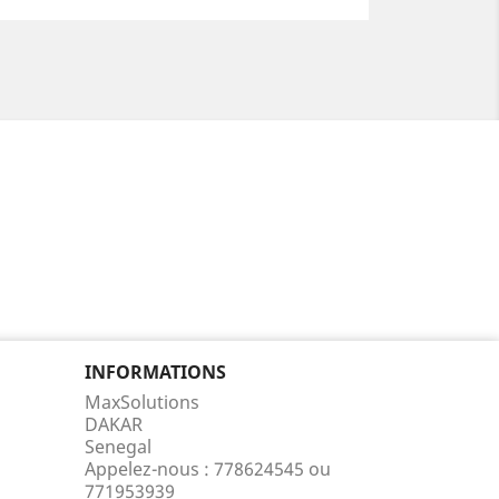
INFORMATIONS
MaxSolutions
DAKAR
Senegal
Appelez-nous :
778624545 ou
771953939