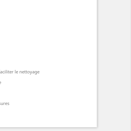
ciliter le nettoyage
e
sures